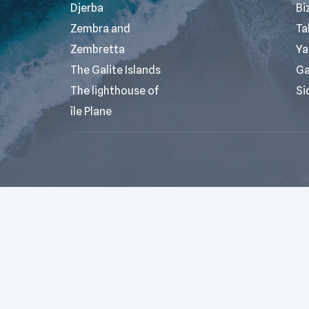
Djerba
Bi
Zembra and
Ta
Zembretta
Ya
The Galite Islands
G
The lighthouse of
Si
île Plane