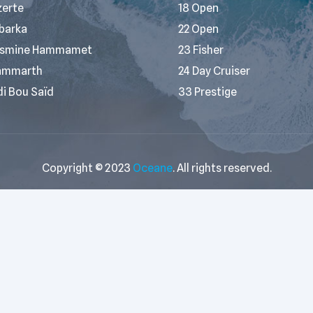
zerte
18 Open
barka
22 Open
smine Hammamet
23 Fisher
ammarth
24 Day Cruiser
di Bou Saïd
33 Prestige
Copyright © 2023
Oceane
. All rights reserved.