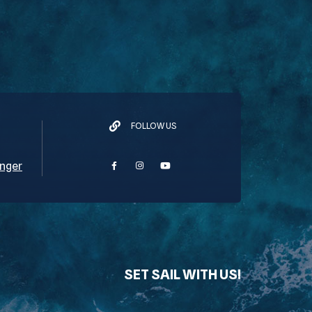
FOLLOW US
nger
SET SAIL WITH US!