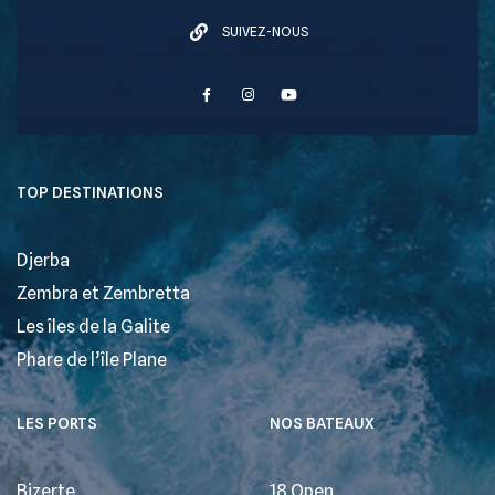
SUIVEZ-NOUS
TOP DESTINATIONS
Djerba
Zembra et Zembretta
Les îles de la Galite
Phare de l’île Plane
LES PORTS
NOS BATEAUX
Bizerte
18 Open