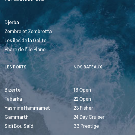
Djerba
Zembra et Zembretta
Les îles de la Galite
Phare de l’île Plane
LES PORTS
NOS BATEAUX
Bizerte
18 Open
Tabarka
22 Open
Yasmine Hammamet
23 Fisher
Gammarth
24 Day Cruiser
Sidi Bou Saïd
33 Prestige