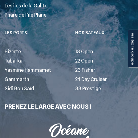
Les îles de la Galite
Phare de l’île Plane
LES PORTS
NOS BATEAUX
visitez le groupe
Bizerte
18 Open
Tabarka
22 Open
Yasmine Hammamet
23 Fisher
Gammarth
24 Day Cruiser
Sidi Bou Saïd
33 Prestige
PRENEZ LE LARGE AVEC NOUS !