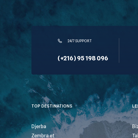
24/7 SUPPORT
(+216) 95 198 096
TOP DESTINATIONS
LE
Djerba
Bi
Zembra et
Ta