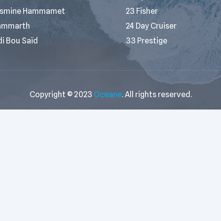
smine Hammamet
23 Fisher
ammarth
24 Day Cruiser
di Bou Saïd
33 Prestige
Copyright © 2023
Oceane
. All rights reserved.