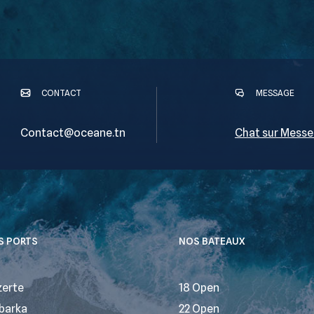
CONTACT
MESSAGE
Contact@oceane.tn
Chat sur Messe
S PORTS
NOS BATEAUX
zerte
18 Open
barka
22 Open