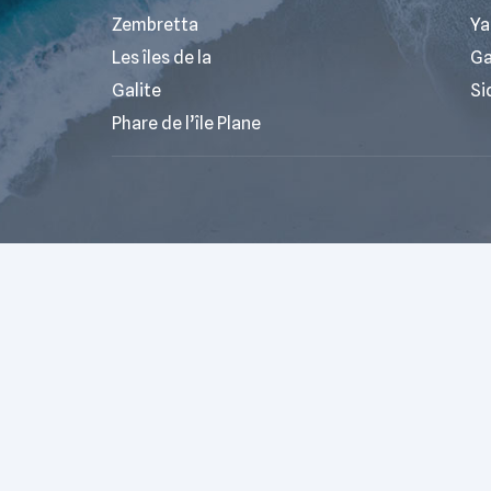
Zembretta
Ya
Les îles de la
G
Galite
Si
Phare de l’île Plane